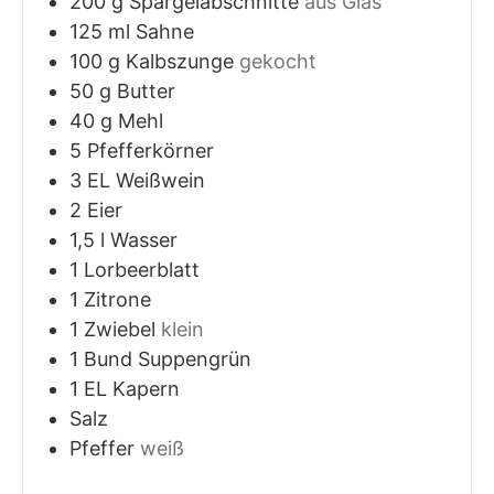
200
g
Spargelabschnitte
aus Glas
125
ml
Sahne
100
g
Kalbszunge
gekocht
50
g
Butter
40
g
Mehl
5
Pfefferkörner
3
EL
Weißwein
2
Eier
1,5
l
Wasser
1
Lorbeerblatt
1
Zitrone
1
Zwiebel
klein
1
Bund
Suppengrün
1
EL
Kapern
Salz
Pfeffer
weiß