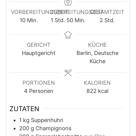
VORBEREITUNGSZEIT
ZUBEREITUNGSZEIT
GESAMTZEIT
Minuten
Stunde
Minuten
Stunden
10
Min.
1
Std.
50
Min.
2
Std.
GERICHT
KÜCHE
Hauptgericht
Berlin, Deutsche
Küche
PORTIONEN
KALORIEN
4
Personen
822
kcal
ZUTATEN
1
kg
Suppenhuhn
200
g
Champignons