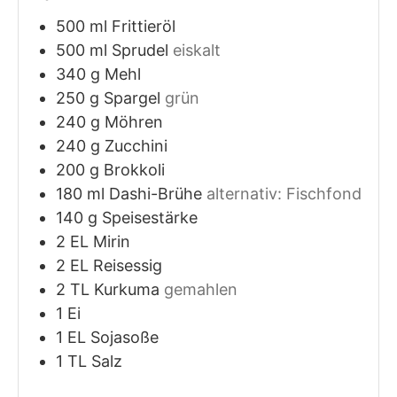
500
ml
Frittieröl
500
ml
Sprudel
eiskalt
340
g
Mehl
250
g
Spargel
grün
240
g
Möhren
240
g
Zucchini
200
g
Brokkoli
180
ml
Dashi-Brühe
alternativ: Fischfond
140
g
Speisestärke
2
EL
Mirin
2
EL
Reisessig
2
TL
Kurkuma
gemahlen
1
Ei
1
EL
Sojasoße
1
TL
Salz