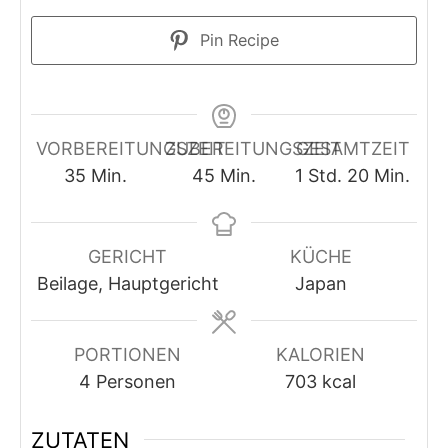
Pin Recipe
VORBEREITUNGSZEIT
ZUBEREITUNGSZEIT
GESAMTZEIT
Minuten
Minuten
Stunde
Minuten
35
Min.
45
Min.
1
Std.
20
Min.
GERICHT
KÜCHE
Beilage, Hauptgericht
Japan
PORTIONEN
KALORIEN
4
Personen
703
kcal
ZUTATEN