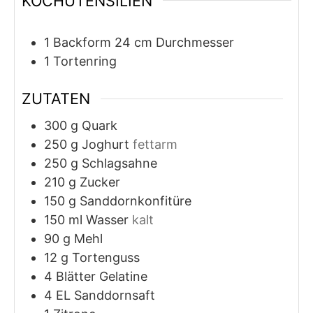
KOCHUTENSILIEN
1 Backform
24 cm Durchmesser
1 Tortenring
ZUTATEN
300
g
Quark
250
g
Joghurt
fettarm
250
g
Schlagsahne
210
g
Zucker
150
g
Sanddornkonfitüre
150
ml
Wasser
kalt
90
g
Mehl
12
g
Tortenguss
4
Blätter
Gelatine
4
EL
Sanddornsaft