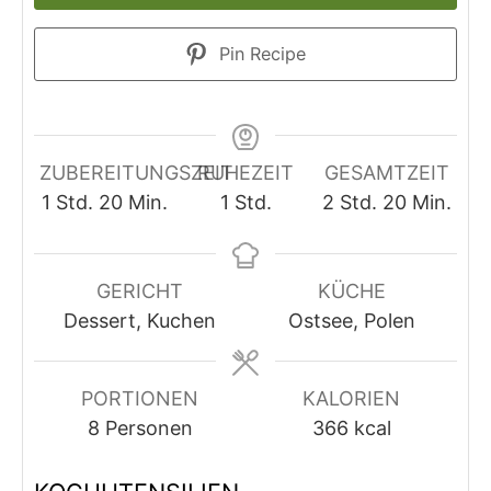
Pin Recipe
ZUBEREITUNGSZEIT
RUHEZEIT
GESAMTZEIT
Stunde
Minuten
Stunde
Stunden
Minuten
1
Std.
20
Min.
1
Std.
2
Std.
20
Min.
GERICHT
KÜCHE
Dessert, Kuchen
Ostsee, Polen
PORTIONEN
KALORIEN
8
Personen
366
kcal