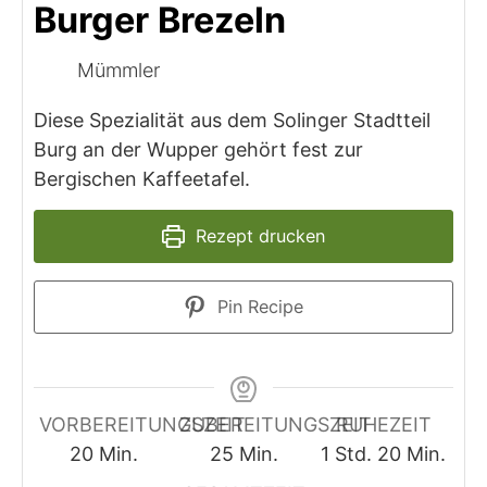
Burger Brezeln
Mümmler
Diese Spezialität aus dem Solinger Stadtteil
Burg an der Wupper gehört fest zur
Bergischen Kaffeetafel.
Rezept drucken
Pin Recipe
VORBEREITUNGSZEIT
ZUBEREITUNGSZEIT
RUHEZEIT
Minuten
Minuten
Stunde
Minuten
20
Min.
25
Min.
1
Std.
20
Min.