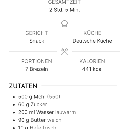
GESAMTZEIT
Stunden
Minuten
2
Std.
5
Min.
GERICHT
KÜCHE
Snack
Deutsche Küche
PORTIONEN
KALORIEN
7
Brezeln
441
kcal
ZUTATEN
500
g
Mehl
(550)
60
g
Zucker
200
ml
Wasser
lauwarm
90
g
Butter
weich
10
g
Hefe
frisch