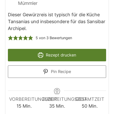
Mümmler
Dieser Gewürzreis ist typisch für die Küche
Tansanias und insbesondere für das Sansibar
Archipel.
5
von
3
Bewertungen
Rezept drucken
Pin Recipe
VORBEREITUNGSZEIT
ZUBEREITUNGSZEIT
GESAMTZEIT
Minuten
Minuten
Minuten
15
Min.
35
Min.
50
Min.