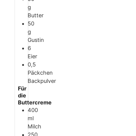
g
Butter
50
g
Gustin
6
Eier
0,5
Päckchen
Backpulver
Für
die
Buttercreme
400
ml
Milch
250