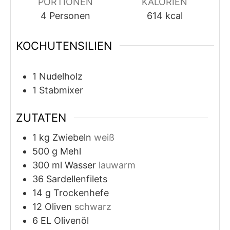
PORTIONEN
KALORIEN
4
Personen
614
kcal
KOCHUTENSILIEN
1 Nudelholz
1 Stabmixer
ZUTATEN
1
kg
Zwiebeln
weiß
500
g
Mehl
300
ml
Wasser
lauwarm
36
Sardellenfilets
14
g
Trockenhefe
12
Oliven
schwarz
6
EL
Olivenöl