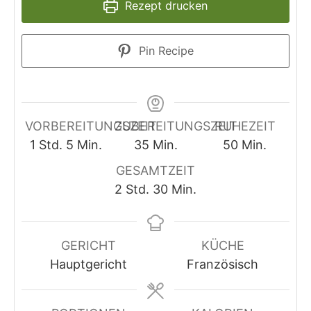
Rezept drucken
Pin Recipe
VORBEREITUNGSZEIT
ZUBEREITUNGSZEIT
RUHEZEIT
Stunde
Minuten
Minuten
Minuten
1
Std.
5
Min.
35
Min.
50
Min.
GESAMTZEIT
Stunden
Minuten
2
Std.
30
Min.
GERICHT
KÜCHE
Hauptgericht
Französisch