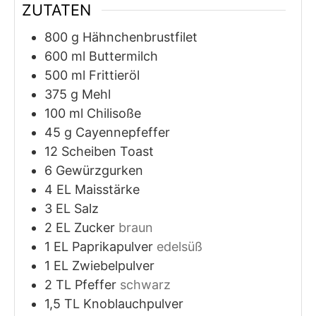
ZUTATEN
800
g
Hähnchenbrustfilet
600
ml
Buttermilch
500
ml
Frittieröl
375
g
Mehl
100
ml
Chilisoße
45
g
Cayennepfeffer
12
Scheiben
Toast
6
Gewürzgurken
4
EL
Maisstärke
3
EL
Salz
2
EL
Zucker
braun
1
EL
Paprikapulver
edelsüß
1
EL
Zwiebelpulver
2
TL
Pfeffer
schwarz
1,5
TL
Knoblauchpulver