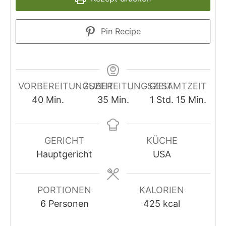
Pin Recipe
VORBEREITUNGSZEIT
ZUBEREITUNGSZEIT
GESAMTZEIT
Minuten
Minuten
Stunde
Minuten
40
Min.
35
Min.
1
Std.
15
Min.
GERICHT
KÜCHE
Hauptgericht
USA
PORTIONEN
KALORIEN
6
Personen
425
kcal