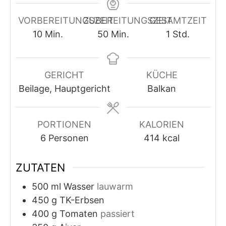
VORBEREITUNGSZEIT
ZUBEREITUNGSZEIT
GESAMTZEIT
Minuten
Minuten
Stunde
10
Min.
50
Min.
1
Std.
GERICHT
KÜCHE
Beilage, Hauptgericht
Balkan
PORTIONEN
KALORIEN
6
Personen
414
kcal
ZUTATEN
500
ml
Wasser
lauwarm
450
g
TK-Erbsen
400
g
Tomaten
passiert