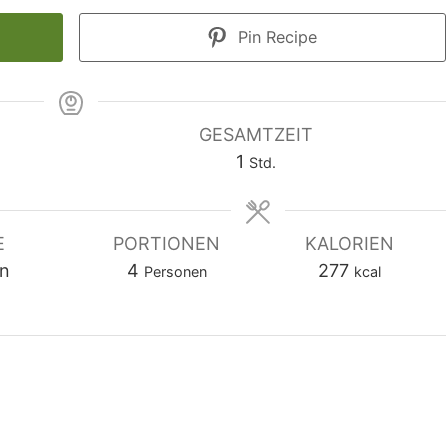
Pin Recipe
GESAMTZEIT
Stunde
1
Std.
E
PORTIONEN
KALORIEN
n
4
277
Personen
kcal