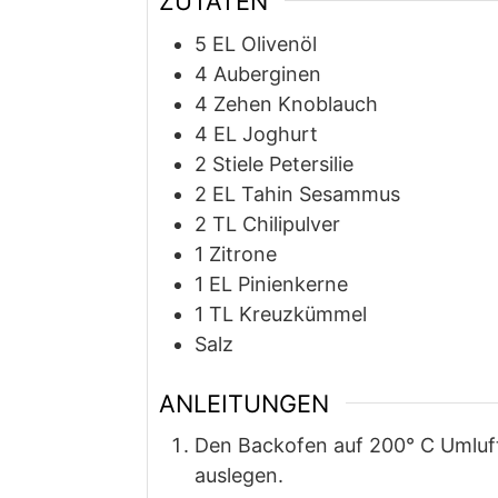
ZUTATEN
5
EL
Olivenöl
4
Auberginen
4
Zehen
Knoblauch
4
EL
Joghurt
2
Stiele
Petersilie
2
EL
Tahin Sesammus
2
TL
Chilipulver
1
Zitrone
1
EL
Pinienkerne
1
TL
Kreuzkümmel
Salz
ANLEITUNGEN
Den Backofen auf 200° C Umluft
auslegen.