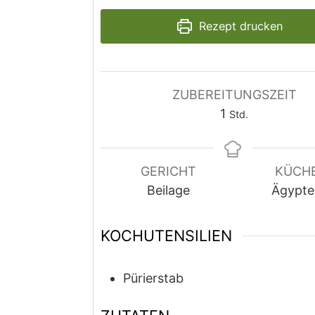
Rezept drucken
ZUBEREITUNGSZEIT
Stunde
1
Std.
GERICHT
KÜCH
Beilage
Ägypte
KOCHUTENSILIEN
Pürierstab