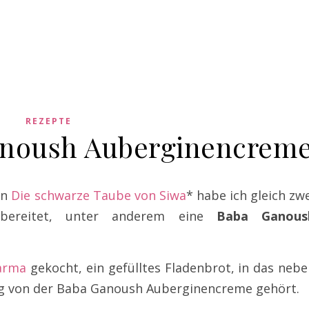
REZEPTE
noush Auberginencrem
an
Die schwarze Taube von Siwa
* habe ich gleich zw
ereitet, unter anderem eine
Baba Ganous
arma
gekocht, ein gefülltes Fladenbrot, in das neb
ig von der Baba Ganoush Auberginencreme gehört.