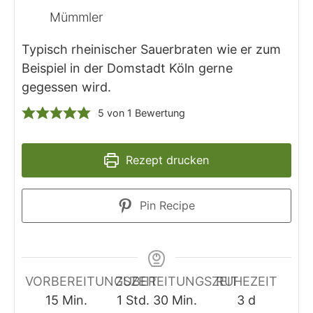
Mümmler
Typisch rheinischer Sauerbraten wie er zum
Beispiel in der Domstadt Köln gerne
gegessen wird.
5
von 1 Bewertung
Rezept drucken
Pin Recipe
VORBEREITUNGSZEIT
ZUBEREITUNGSZEIT
RUHEZEIT
Minuten
Stunde
Minuten
Tage
15
Min.
1
Std.
30
Min.
3
d