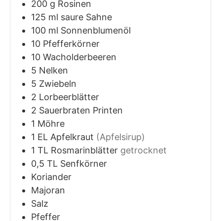
200
g
Rosinen
125
ml
saure Sahne
100
ml
Sonnenblumenöl
10
Pfefferkörner
10
Wacholderbeeren
5
Nelken
5
Zwiebeln
2
Lorbeerblätter
2
Sauerbraten Printen
1
Möhre
1
EL
Apfelkraut
(Apfelsirup)
1
TL
Rosmarinblätter
getrocknet
0,5
TL
Senfkörner
Koriander
Majoran
Salz
Pfeffer