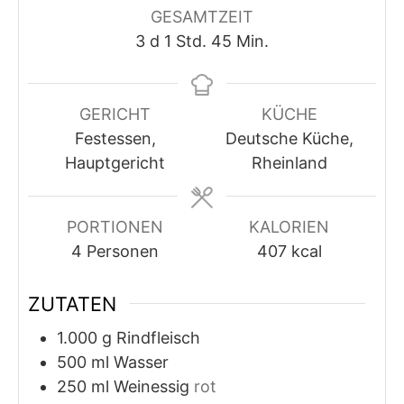
GESAMTZEIT
Tage
Stunde
Minuten
3
d
1
Std.
45
Min.
GERICHT
KÜCHE
Festessen,
Deutsche Küche,
Hauptgericht
Rheinland
PORTIONEN
KALORIEN
4
Personen
407
kcal
ZUTATEN
1.000
g
Rindfleisch
500
ml
Wasser
250
ml
Weinessig
rot