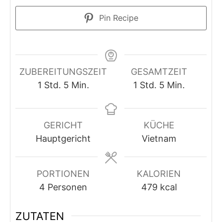
Pin Recipe
ZUBEREITUNGSZEIT
GESAMTZEIT
Stunde
Minuten
Stunde
Minuten
1
Std.
5
Min.
1
Std.
5
Min.
GERICHT
KÜCHE
Hauptgericht
Vietnam
PORTIONEN
KALORIEN
4
Personen
479
kcal
ZUTATEN