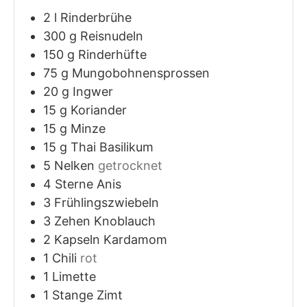
2
l
Rinderbrühe
300
g
Reisnudeln
150
g
Rinderhüfte
75
g
Mungobohnensprossen
20
g
Ingwer
15
g
Koriander
15
g
Minze
15
g
Thai Basilikum
5
Nelken
getrocknet
4
Sterne
Anis
3
Frühlingszwiebeln
3
Zehen
Knoblauch
2
Kapseln
Kardamom
1
Chili
rot
1
Limette
1
Stange
Zimt