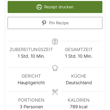
Rezept drucken
Pin Recipe
ZUBEREITUNGSZEIT
GESAMTZEIT
Stunde
Minuten
Stunde
Minuten
1
Std.
10
Min.
1
Std.
10
Min.
GERICHT
KÜCHE
Hauptgericht
Deutschland
PORTIONEN
KALORIEN
3
Personen
789
kcal